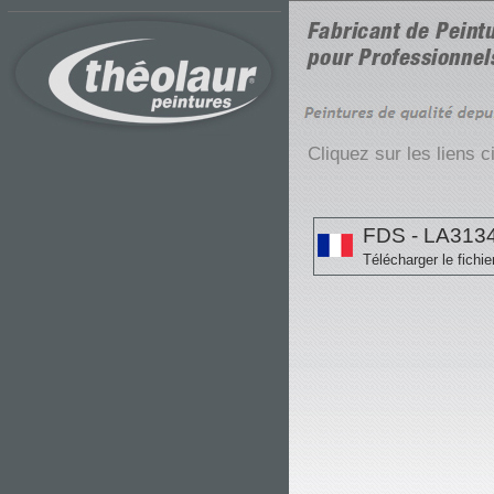
Cliquez sur les liens 
FDS - LA313
Télécharger le fichie