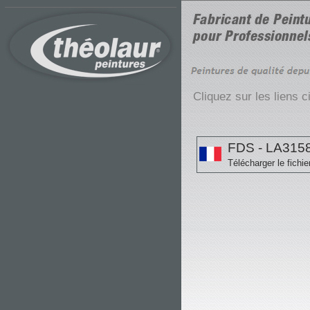
Cliquez sur les liens 
FDS - LA315
Télécharger le fichie