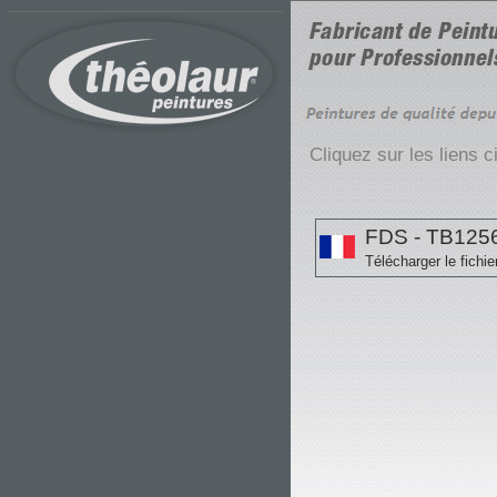
Cliquez sur les liens 
FDS - TB125
Télécharger le fichie