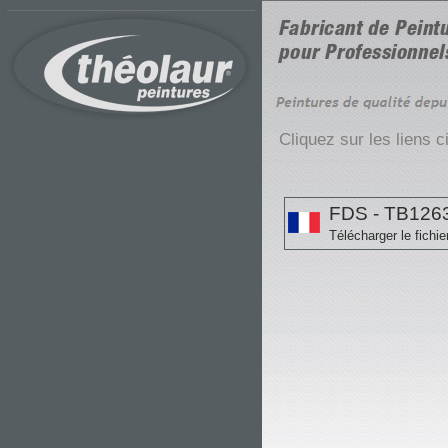
Cliquez sur les liens 
FDS - TB126
Télécharger le fichie