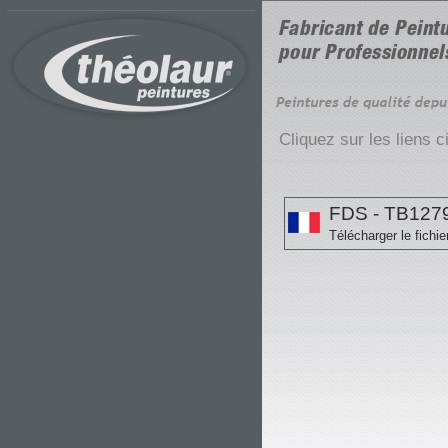
Cliquez sur les liens 
FDS - TB127
Télécharger le fichie