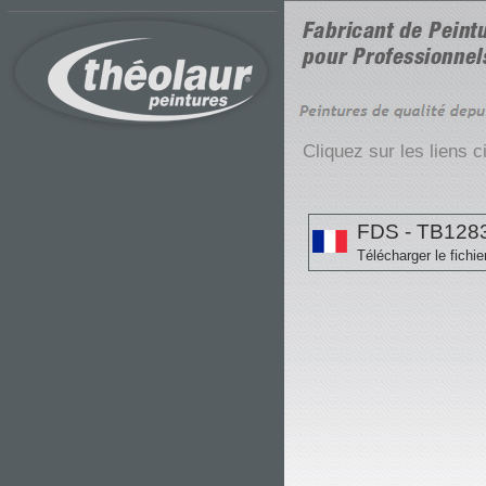
Cliquez sur les liens 
FDS - TB128
Télécharger le fichie