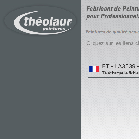
Cliquez sur les liens 
FT - LA3539 -
Télécharger le fichie