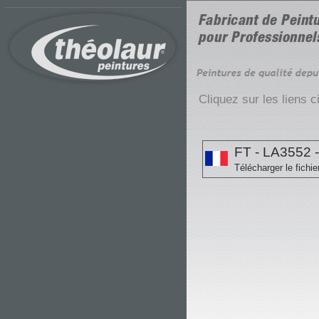
Cliquez sur les liens 
FT - LA3552 - 
Télécharger le fichie