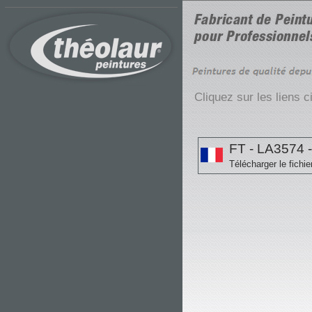
Cliquez sur les liens 
FT - LA3574 -
Télécharger le fichie